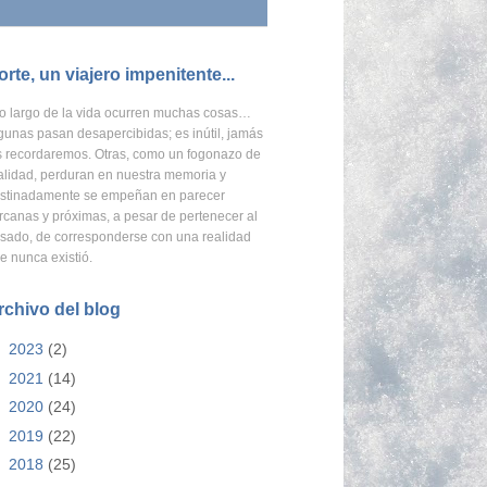
orte, un viajero impenitente...
o largo de la vida ocurren muchas cosas…
gunas pasan desapercibidas; es inútil, jamás
s recordaremos.
Otras, como un fogonazo de
alidad, perduran en nuestra memoria
y
stinadamente se empeñan en parecer
rcanas y próximas, a pesar de pertenecer al
sado, de corresponderse con una realidad
e nunca existió.
rchivo del blog
►
2023
(2)
►
2021
(14)
►
2020
(24)
►
2019
(22)
►
2018
(25)