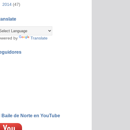
►
2014
(47)
ranslate
owered by
Translate
eguidores
l Baile de Norte en YouTube