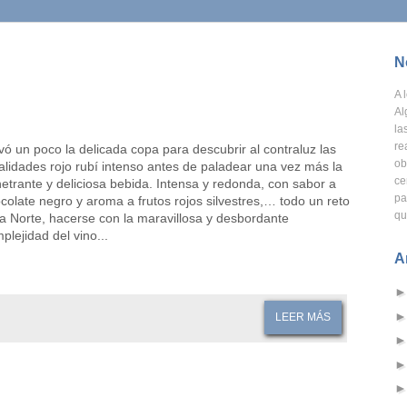
N
A
l
Al
la
re
vó un poco la delicada copa para descubrir al contraluz las
ob
alidades rojo rubí intenso antes de paladear una vez más la
ce
etrante y deliciosa bebida. Intensa y redonda, con sabor a
pa
colate negro y aroma a frutos rojos silvestres,… todo un reto
qu
a Norte, hacerse con la maravillosa y desbordante
plejidad del vino...
A
LEER MÁS