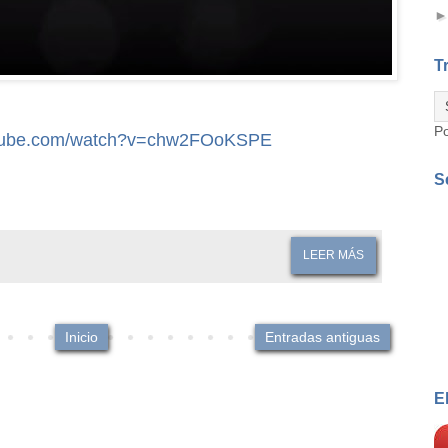
T
P
utube.com/watch?v=chw2FOoKSPE
S
LEER MÁS
Inicio
Entradas antiguas
E