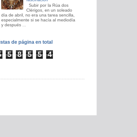
Subir por la Rúa dos
Clérigos, en un soleado
día de abril, no era una tarea sencilla,
especialmente si se hacía al mediodía
y después ...
istas de página en total
5
5
8
5
5
4