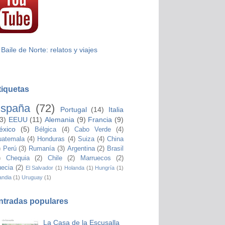
 Baile de Norte: relatos y viajes
tiquetas
spaña
(72)
Portugal
(14)
Italia
3)
EEUU
(11)
Alemania
(9)
Francia
(9)
éxico
(5)
Bélgica
(4)
Cabo Verde
(4)
atemala
(4)
Honduras
(4)
Suiza
(4)
China
)
Perú
(3)
Rumanía
(3)
Argentina
(2)
Brasil
)
Chequia
(2)
Chile
(2)
Marruecos
(2)
ecia
(2)
El Salvador
(1)
Holanda
(1)
Hungría
(1)
andia
(1)
Uruguay
(1)
ntradas populares
La Casa de la Escusalla