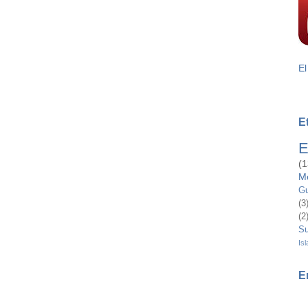
El
E
E
(1
M
Gu
(3
(2
Su
Isl
E