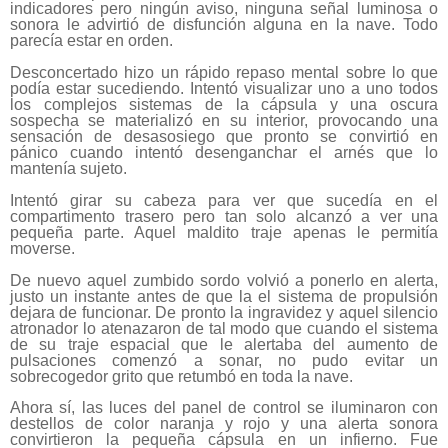
indicadores pero ningún aviso, ninguna señal luminosa o
sonora le advirtió de disfunción alguna en la nave. Todo
parecía estar en orden.
Desconcertado hizo un rápido repaso mental sobre lo que
podía estar sucediendo. Intentó visualizar uno a uno todos
los complejos sistemas de la cápsula y una oscura
sospecha se materializó en su interior, provocando una
sensación de desasosiego que pronto se convirtió en
pánico cuando intentó desenganchar el arnés que lo
mantenía sujeto.
Intentó girar su cabeza para ver que sucedía en el
compartimento trasero pero tan solo alcanzó a ver una
pequeña parte. Aquel maldito traje apenas le permitía
moverse.
De nuevo aquel zumbido sordo volvió a ponerlo en alerta,
justo un instante antes de que la el sistema de propulsión
dejara de funcionar. De pronto la ingravidez y aquel silencio
atronador lo atenazaron de tal modo que cuando el sistema
de su traje espacial que le alertaba del aumento de
pulsaciones comenzó a sonar, no pudo evitar un
sobrecogedor grito que retumbó en toda la nave.
Ahora sí, las luces del panel de control se iluminaron con
destellos de color naranja y rojo y una alerta sonora
convirtieron la pequeña cápsula en un infierno. Fue