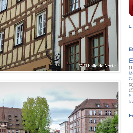
El
E
E
(1
M
Gu
(3
(2
Su
Isl
E