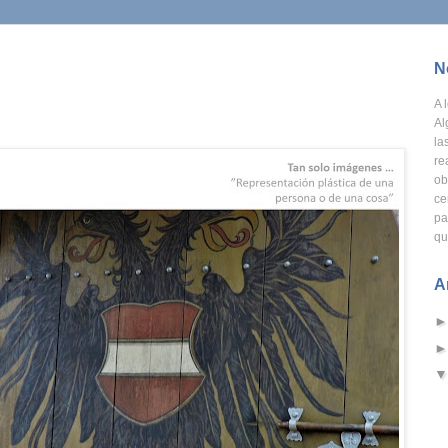
N
A
l
Al
la
re
ob
ce
pa
qu
A