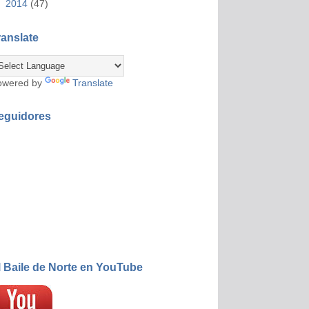
►
2014
(47)
ranslate
owered by
Translate
eguidores
l Baile de Norte en YouTube