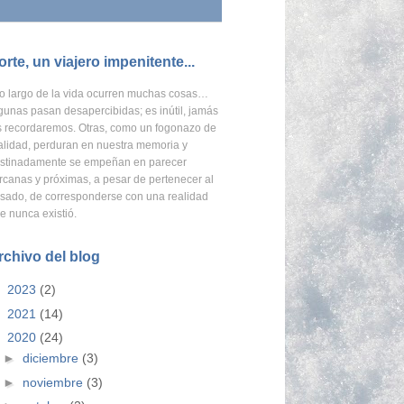
orte, un viajero impenitente...
o largo de la vida ocurren muchas cosas…
gunas pasan desapercibidas; es inútil, jamás
s recordaremos.
Otras, como un fogonazo de
alidad, perduran en nuestra memoria
y
stinadamente se empeñan en parecer
rcanas y próximas, a pesar de pertenecer al
sado, de corresponderse con una realidad
e nunca existió.
rchivo del blog
►
2023
(2)
►
2021
(14)
▼
2020
(24)
►
diciembre
(3)
►
noviembre
(3)