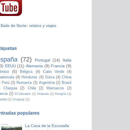
 Baile de Norte: relatos y viajes
tiquetas
spaña
(72)
Portugal
(14)
Italia
3)
EEUU
(11)
Alemania
(9)
Francia
(9)
éxico
(5)
Bélgica
(4)
Cabo Verde
(4)
atemala
(4)
Honduras
(4)
Suiza
(4)
China
)
Perú
(3)
Rumanía
(3)
Argentina
(2)
Brasil
)
Chequia
(2)
Chile
(2)
Marruecos
(2)
ecia
(2)
El Salvador
(1)
Holanda
(1)
Hungría
(1)
andia
(1)
Uruguay
(1)
ntradas populares
La Casa de la Escusalla