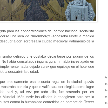
gida para las concentraciones del partido nacional socialista
cerse una idea de Núremberg» -sopesaba Norte a medida
 descubría con sorpresa la ciudad medieval Patrimonio de la
n rumbo definido y le costaba decantarse por alguno de los
. No había consultado ninguna guía, ni había investigado en
 Simplemente había dejado su exiguo equipaje en el hotel que
ido a descubrir la ciudad.
ue precisamente esa etiqueta regia de la ciudad quizás
r mostraba por ella y que le valió para ser elegida como lugar
ido nazi y, tal vez por todo ello, fue arrasada por los
Mundial. Más tarde los aliados la escogieron para ser la
 abusos contra la humanidad cometidos en nombre del Tercer