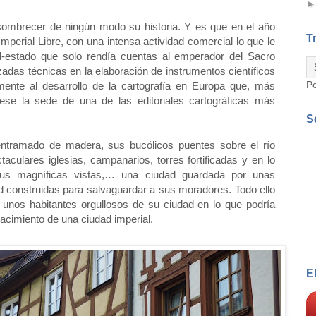
sombrecer de ningún modo su historia. Y es que en el año
T
perial Libre, con una intensa actividad comercial lo que le
d-estado que solo rendía cuentas al emperador del Sacro
as técnicas en la elaboración de instrumentos científicos
P
amente al desarrollo de la cartografía en Europa que, más
uese la sede de una de las editoriales cartográficas más
S
ntramado de madera, sus bucólicos puentes sobre el río
aculares iglesias, campanarios, torres fortificadas y en lo
sus magníficas vistas,… una ciudad guardada por unas
ud construidas para salvaguardar a sus moradores. Todo ello
 unos habitantes orgullosos de su ciudad en lo que podría
acimiento de una ciudad imperial.
E