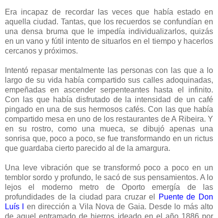
Era incapaz de recordar las veces que había estado en
aquella ciudad. Tantas, que los recuerdos se confundían en
una densa bruma que le impedía individualizarlos, quizás
en un vano y fútil intento de situarlos en el tiempo y hacerlos
cercanos y próximos.
Intentó repasar mentalmente las personas con las que a lo
largo de su vida había compartido sus calles adoquinadas,
empeñadas en ascender serpenteantes hasta el infinito.
Con las que había disfrutado de la intensidad de un café
pingado en una de sus hermosos cafés. Con las que había
compartido mesa en uno de los restaurantes de A Ribeira. Y
en su rostro, como una mueca, se dibujó apenas una
sonrisa que, poco a poco, se fue transformando en un rictus
que guardaba cierto parecido al de la amargura.
Una leve vibración que se transformó poco a poco en un
temblor sordo y profundo, le sacó de sus pensamientos. A lo
lejos el moderno metro de Oporto emergía de las
profundidades de la ciudad para cruzar el
Puente de Don
Luís I
en dirección a Vila Nova de Gaia. Desde lo más alto
de aquel entramado de hierros ideado en el año 1886 por