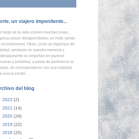
orte, un viajero impenitente...
o largo de la vida ocurren muchas cosas…
gunas pasan desapercibidas; es inútil, jamás
s recordaremos.
Otras, como un fogonazo de
alidad, perduran en nuestra memoria
y
stinadamente se empeñan en parecer
rcanas y próximas, a pesar de pertenecer al
sado, de corresponderse con una realidad
e nunca existió.
rchivo del blog
►
2023
(2)
►
2021
(14)
►
2020
(24)
►
2019
(22)
▼
2018
(25)